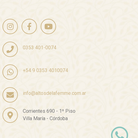
0353 401-0074
+54 9 0353 4010074
info@altosdelafemme.com.ar
Corrientes 690 - 1º Piso
Villa María - Córdoba